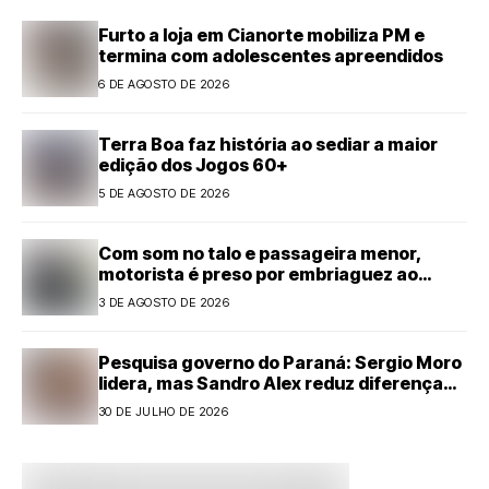
Furto a loja em Cianorte mobiliza PM e
termina com adolescentes apreendidos
6 DE AGOSTO DE 2026
Terra Boa faz história ao sediar a maior
edição dos Jogos 60+
5 DE AGOSTO DE 2026
Com som no talo e passageira menor,
motorista é preso por embriaguez ao
volante em Cianorte
3 DE AGOSTO DE 2026
Pesquisa governo do Paraná: Sergio Moro
lidera, mas Sandro Alex reduz diferença
com forte alta
30 DE JULHO DE 2026