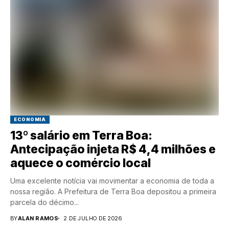
ECONOMIA
13º salário em Terra Boa:
Antecipação injeta R$ 4,4 milhões e
aquece o comércio local
Uma excelente notícia vai movimentar a economia de toda a
nossa região. A Prefeitura de Terra Boa depositou a primeira
parcela do décimo...
BY
ALAN RAMOS
2 DE JULHO DE 2026