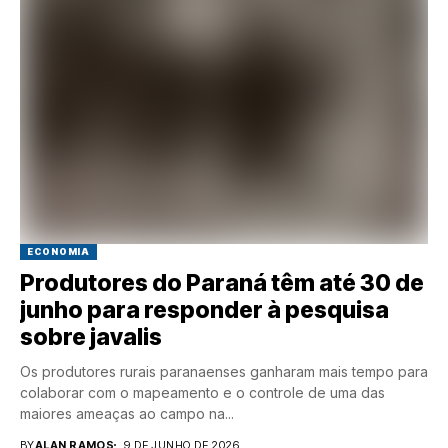
ECONOMIA
Produtores do Paraná têm até 30 de
junho para responder à pesquisa
sobre javalis
Os produtores rurais paranaenses ganharam mais tempo para
colaborar com o mapeamento e o controle de uma das
maiores ameaças ao campo na...
BY
ALAN RAMOS
9 DE JUNHO DE 2026