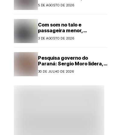
Jogos 60+
5 DE AGOSTO DE 2026
Com som no talo e
passageira menor,
motorista é preso por
3 DE AGOSTO DE 2026
embriaguez ao volante em
Cianorte
Pesquisa governo do
Paraná: Sergio Moro lidera,
mas Sandro Alex reduz
30 DE JULHO DE 2026
diferença com forte alta