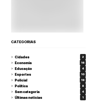
CATEGORIAS
Cidades
2
Economia
16
Educação
4
Esportes
10
Policial
19
Política
8
Sem categoria
4
Últimas notícias
1