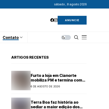
sábado , 8 agosto 2026
ANUNCIE
Contato
ARTIGOS RECENTES
Furto a loja em Cianorte
mobiliza PM e termina com
adolescentes apreendidos
6 DE AGOSTO DE 2026
Terra Boa faz história ao
sediar a maior edição dos