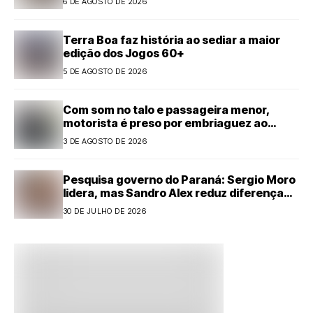
6 DE AGOSTO DE 2026
Terra Boa faz história ao sediar a maior
edição dos Jogos 60+
5 DE AGOSTO DE 2026
Com som no talo e passageira menor,
motorista é preso por embriaguez ao
volante em Cianorte
3 DE AGOSTO DE 2026
Pesquisa governo do Paraná: Sergio Moro
lidera, mas Sandro Alex reduz diferença
com forte alta
30 DE JULHO DE 2026