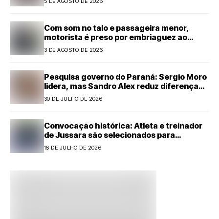
5 DE AGOSTO DE 2026
Com som no talo e passageira menor,
motorista é preso por embriaguez ao
volante em Cianorte
3 DE AGOSTO DE 2026
Pesquisa governo do Paraná: Sergio Moro
lidera, mas Sandro Alex reduz diferença
com forte alta
30 DE JULHO DE 2026
Convocação histórica: Atleta e treinador
de Jussara são selecionados para
representar o Paraná no Handebol
16 DE JULHO DE 2026