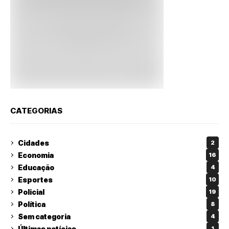
CATEGORIAS
Cidades
2
Economia
16
Educação
4
Esportes
10
Policial
19
Política
8
Sem categoria
4
Últimas notícias
1