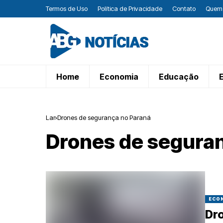
Termos de Uso
Política de Privacidade
Contato
Quem
Home
Economia
Educação
Lar
Drones de segurança no Paraná
Drones de segura
ECO
Dr