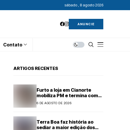
sábado , 8 agosto 2026
ANUNCIE
Contato
ARTIGOS RECENTES
Furto a loja em Cianorte
mobiliza PM e termina com
adolescentes apreendidos
6 DE AGOSTO DE 2026
Terra Boa faz história ao
sediar a maior edição dos