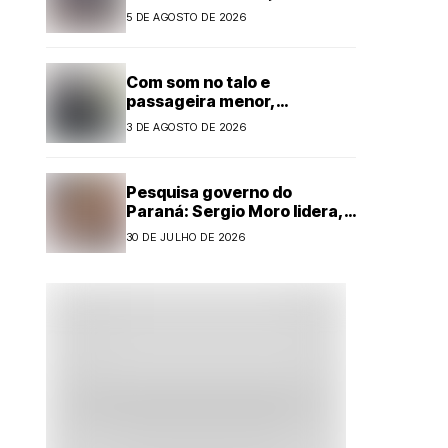
Jogos 60+
5 DE AGOSTO DE 2026
Com som no talo e
passageira menor,
motorista é preso por
3 DE AGOSTO DE 2026
embriaguez ao volante em
Cianorte
Pesquisa governo do
Paraná: Sergio Moro lidera,
mas Sandro Alex reduz
30 DE JULHO DE 2026
diferença com forte alta