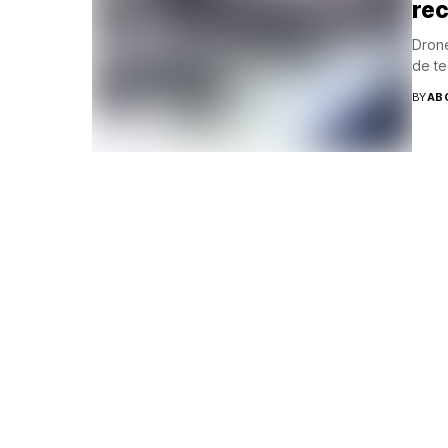
rec
Drone
de te
BY
AB