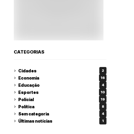
CATEGORIAS
Cidades
2
Economia
16
Educação
4
Esportes
10
Policial
19
Política
8
Sem categoria
4
Últimas notícias
1