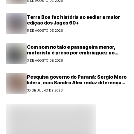
6 DE AGOSTO DE 2026
Terra Boa faz história ao sediar a maior
edição dos Jogos 60+
5 DE AGOSTO DE 2026
Com som no talo e passageira menor,
motorista é preso por embriaguez ao
volante em Cianorte
3 DE AGOSTO DE 2026
Pesquisa governo do Paraná: Sergio Moro
lidera, mas Sandro Alex reduz diferença
com forte alta
30 DE JULHO DE 2026