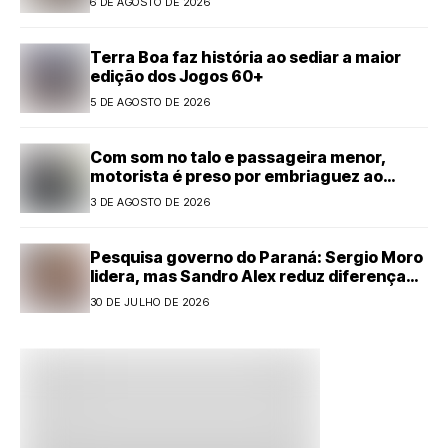
6 DE AGOSTO DE 2026
Terra Boa faz história ao sediar a maior
edição dos Jogos 60+
5 DE AGOSTO DE 2026
Com som no talo e passageira menor,
motorista é preso por embriaguez ao
volante em Cianorte
3 DE AGOSTO DE 2026
Pesquisa governo do Paraná: Sergio Moro
lidera, mas Sandro Alex reduz diferença
com forte alta
30 DE JULHO DE 2026