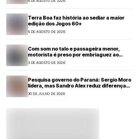
6 DE AGOSTO DE 2026
Terra Boa faz história ao sediar a maior
edição dos Jogos 60+
5 DE AGOSTO DE 2026
Com som no talo e passageira menor,
motorista é preso por embriaguez ao
volante em Cianorte
3 DE AGOSTO DE 2026
Pesquisa governo do Paraná: Sergio Moro
lidera, mas Sandro Alex reduz diferença
com forte alta
30 DE JULHO DE 2026