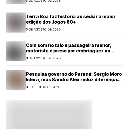
6 DE AGOSTO DE 2026
Terra Boa faz história ao sediar a maior
edição dos Jogos 60+
5 DE AGOSTO DE 2026
Com som no talo e passageira menor,
motorista é preso por embriaguez ao
volante em Cianorte
3 DE AGOSTO DE 2026
Pesquisa governo do Paraná: Sergio Moro
lidera, mas Sandro Alex reduz diferença
com forte alta
30 DE JULHO DE 2026