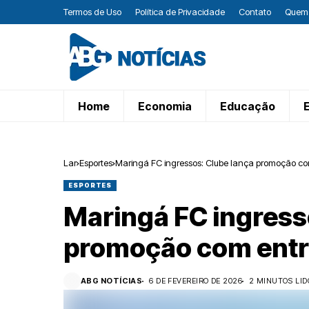
Termos de Uso
Política de Privacidade
Contato
Quem
Home
Economia
Educação
Lar
Esportes
Maringá FC ingressos: Clube lança promoção com
ESPORTES
Maringá FC ingress
promoção com entra
ABG NOTÍCIAS
6 DE FEVEREIRO DE 2026
2 MINUTOS LID