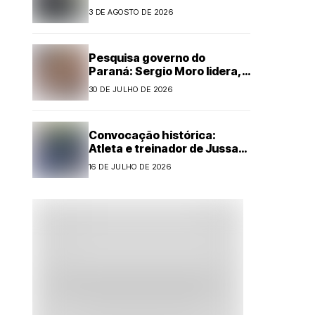
motorista é preso por
3 DE AGOSTO DE 2026
embriaguez ao volante em
Cianorte
Pesquisa governo do
Paraná: Sergio Moro lidera,
mas Sandro Alex reduz
30 DE JULHO DE 2026
diferença com forte alta
Convocação histórica:
Atleta e treinador de Jussara
são selecionados para
16 DE JULHO DE 2026
representar o Paraná no
Handebol