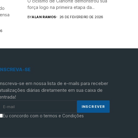
O ciclismo de Cianorte demonstrou sua
força logo na primeira etapa da...
 do
tensa
BY
ALAN RAMOS
26 DE FEVEREIRO DE 2026
26
INSCREVA-SE
Inscreva-se em nossa lista de e-mails para receber
atualizações diárias diretamente em sua caixa de
entrada!
Eu concordo com o termos e Condições