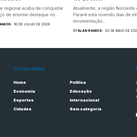
e regional acaba de conquistar
Atualmente, a região Noroeste
o de enorme destaque no...
Paraná está vivendo dias de in
movimentação...
RAMOS
16 DE JULHO DE 2026
BY
ALAN RAMOS
20 DE MAIO DE 20
CATEGORIAS
Home
Política
Economia
Educação
Esportes
Internacional
Cidades
Sem categoria