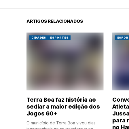
ARTIGOS RELACIONADOS
CIDADES
ESPORTES
ESPOR
Terra Boa faz história ao
Convo
sediar a maior edição dos
Atleta
Jogos 60+
Jussa
para 
O município de Terra Boa viveu dias
no Ha
inesquecíveis ao se transformar na...