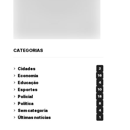
CATEGORIAS
Cidades
2
Economia
16
Educação
4
Esportes
10
Policial
18
Política
8
Sem categoria
4
Últimas notícias
1