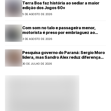
Terra Boa faz história ao sediar a maior
edição dos Jogos 60+
5 DE AGOSTO DE 2026
Com som no talo e passageira menor,
motorista é preso por embriaguez ao
volante em Cianorte
3 DE AGOSTO DE 2026
Pesquisa governo do Paraná: Sergio Moro
lidera, mas Sandro Alex reduz diferença
com forte alta
30 DE JULHO DE 2026