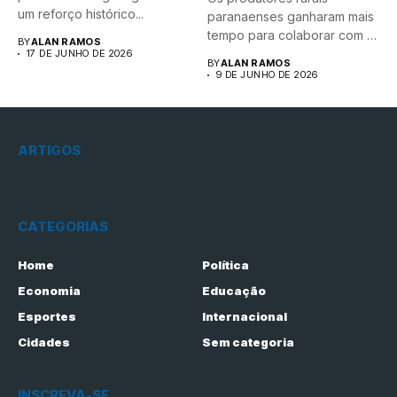
um reforço histórico...
paranaenses ganharam mais
tempo para colaborar com o
BY
ALAN RAMOS
mapeamento...
17 DE JUNHO DE 2026
BY
ALAN RAMOS
9 DE JUNHO DE 2026
ARTIGOS
CATEGORIAS
Home
Política
Economia
Educação
Esportes
Internacional
Cidades
Sem categoria
INSCREVA-SE