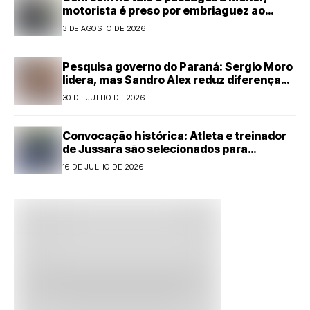
motorista é preso por embriaguez ao
volante em Cianorte
3 DE AGOSTO DE 2026
Pesquisa governo do Paraná: Sergio Moro
lidera, mas Sandro Alex reduz diferença
com forte alta
30 DE JULHO DE 2026
Convocação histórica: Atleta e treinador
de Jussara são selecionados para
representar o Paraná no Handebol
16 DE JULHO DE 2026