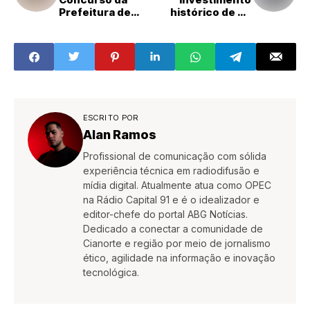
Prefeitura de
histórico de R$
Japurá oferece
45,7 milhões para
salários de até R$
obras de asfalto e
26,7 mil; veja
infraestrutura
como se
inscrever
ESCRITO POR
Alan Ramos
Profissional de comunicação com sólida
experiência técnica em radiodifusão e
mídia digital. Atualmente atua como OPEC
na Rádio Capital 91 e é o idealizador e
editor-chefe do portal ABG Notícias.
Dedicado a conectar a comunidade de
Cianorte e região por meio de jornalismo
ético, agilidade na informação e inovação
tecnológica.