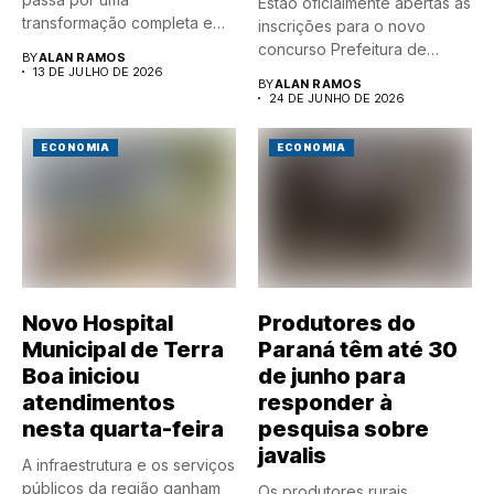
Estão oficialmente abertas as
transformação completa em
inscrições para o novo
sua...
concurso Prefeitura de
BY
ALAN RAMOS
Japurá...
13 DE JULHO DE 2026
BY
ALAN RAMOS
24 DE JUNHO DE 2026
ECONOMIA
ECONOMIA
Novo Hospital
Produtores do
Municipal de Terra
Paraná têm até 30
Boa iniciou
de junho para
atendimentos
responder à
nesta quarta-feira
pesquisa sobre
javalis
A infraestrutura e os serviços
públicos da região ganham
Os produtores rurais