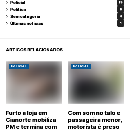
Policial
19
Política
8
Sem categoria
4
Últimas notícias
1
ARTIGOS RELACIONADOS
POLICIAL
POLICIAL
Furto a loja em
Com som no talo e
Cianorte mobiliza
passageira menor,
PM e termina com
motorista é preso