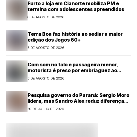
Furto a loja em Cianorte mobiliza PM e
termina com adolescentes apreendidos
6 DE AGOSTO DE 2026
Terra Boa faz história ao sediar a maior
edição dos Jogos 60+
5 DE AGOSTO DE 2026
Com som no talo e passageira menor,
motorista é preso por embriaguez ao
volante em Cianorte
3 DE AGOSTO DE 2026
Pesquisa governo do Paraná: Sergio Moro
lidera, mas Sandro Alex reduz diferença
com forte alta
30 DE JULHO DE 2026