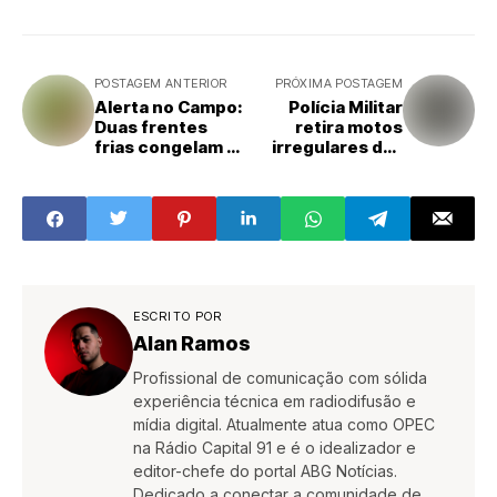
POSTAGEM ANTERIOR
PRÓXIMA POSTAGEM
Alerta no Campo:
Polícia Militar
Duas frentes
retira motos
frias congelam a
irregulares das
produção de
ruas e captura
acerola e
foragido da
ameaçam o preço
Justiça
das hortaliças no
Paraná! Entenda
o impacto
ESCRITO POR
Alan Ramos
Profissional de comunicação com sólida
experiência técnica em radiodifusão e
mídia digital. Atualmente atua como OPEC
na Rádio Capital 91 e é o idealizador e
editor-chefe do portal ABG Notícias.
Dedicado a conectar a comunidade de