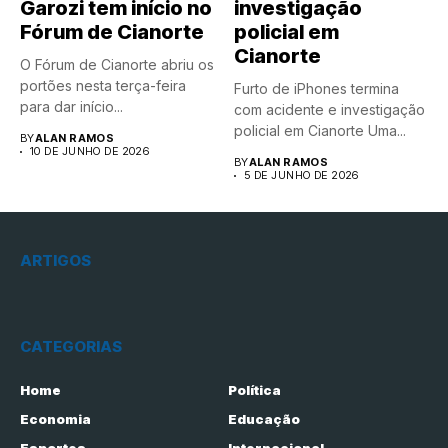
Garozi tem início no
investigação
Fórum de Cianorte
policial em
Cianorte
O Fórum de Cianorte abriu os
portões nesta terça-feira
Furto de iPhones termina
para dar início...
com acidente e investigação
policial em Cianorte Uma...
BY
ALAN RAMOS
10 DE JUNHO DE 2026
BY
ALAN RAMOS
5 DE JUNHO DE 2026
ARTIGOS
CATEGORIAS
Home
Política
Economia
Educação