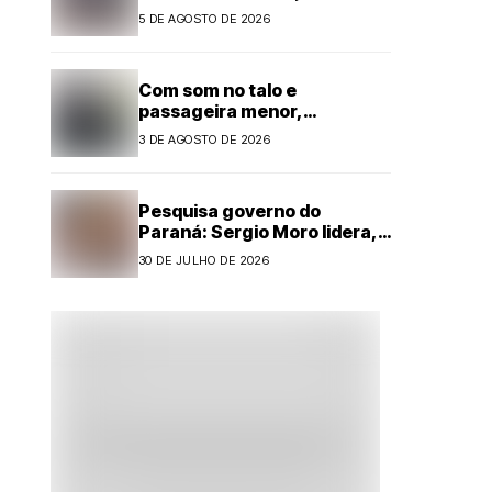
Jogos 60+
5 DE AGOSTO DE 2026
Com som no talo e
passageira menor,
motorista é preso por
3 DE AGOSTO DE 2026
embriaguez ao volante em
Cianorte
Pesquisa governo do
Paraná: Sergio Moro lidera,
mas Sandro Alex reduz
30 DE JULHO DE 2026
diferença com forte alta