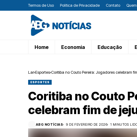
Termos de Uso
Política de Privacidade
Contato
Quem
Home
Economia
Educação
Lar
Esportes
Coritiba no Couto Pereira: Jogadores celebram fi
ESPORTES
Coritiba no Couto P
celebram fim de jej
ABG NOTÍCIAS
9 DE FEVEREIRO DE 2026
1 MINUTOS LID