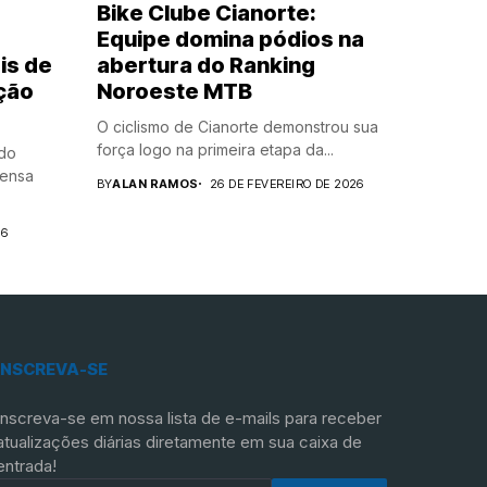
Bike Clube Cianorte:
Equipe domina pódios na
is de
abertura do Ranking
ição
Noroeste MTB
O ciclismo de Cianorte demonstrou sua
força logo na primeira etapa da...
 do
tensa
BY
ALAN RAMOS
26 DE FEVEREIRO DE 2026
26
INSCREVA-SE
Inscreva-se em nossa lista de e-mails para receber
atualizações diárias diretamente em sua caixa de
entrada!