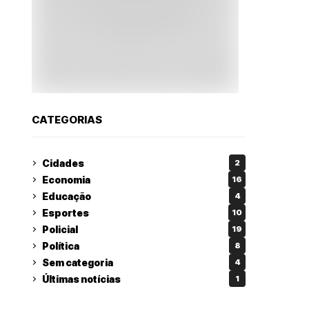
CATEGORIAS
Cidades
2
Economia
16
Educação
4
Esportes
10
Policial
19
Política
8
Sem categoria
4
Últimas notícias
1