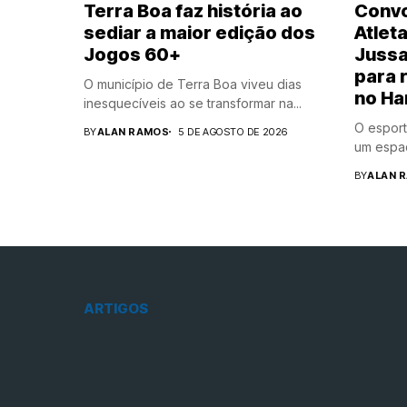
Terra Boa faz história ao
Convo
sediar a maior edição dos
Atleta
Jogos 60+
Jussa
para 
O município de Terra Boa viveu dias
no Ha
inesquecíveis ao se transformar na...
O esport
BY
ALAN RAMOS
5 DE AGOSTO DE 2026
um espaç
BY
ALAN 
ARTIGOS