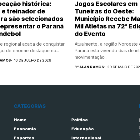
cação histórica:
Jogos Escolares em
 e treinador de
Tuneiras do Oeste:
ra são selecionados
Município Recebe Ma
representar o Paraná
Mil Atletas na 72ª Ed
ndebol
do Evento
e regional acaba de conquistar
Atualmente, a região Noroeste
o de enorme destaque no...
Paraná está vivendo dias de in
movimentação...
RAMOS
16 DE JULHO DE 2026
BY
ALAN RAMOS
20 DE MAIO DE 20
CATEGORIAS
Home
Política
Economia
Educação
Esportes
Internacional