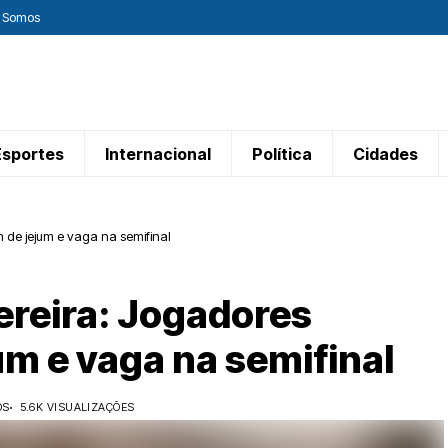
 Somos
Esportes
Internacional
Política
Cidades
m de jejum e vaga na semifinal
ereira: Jogadores
um e vaga na semifinal
OS
5.6K VISUALIZAÇÕES