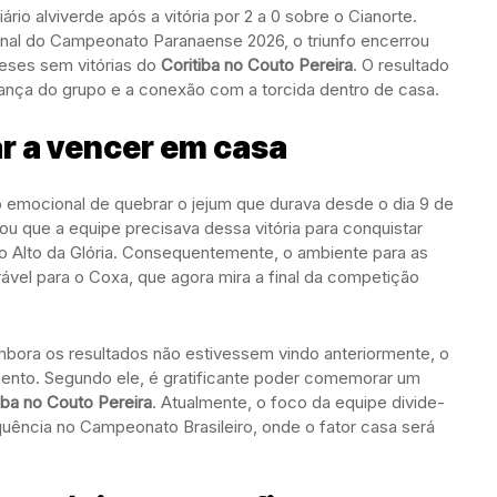
ário alviverde após a vitória por 2 a 0 sobre o Cianorte.
final do Campeonato Paranaense 2026, o triunfo encerrou
eses sem vitórias do
Coritiba no Couto Pereira
. O resultado
fiança do grupo e a conexão com a torcida dentro de casa.
ar a vencer em casa
 emocional de quebrar o jejum que durava desde o dia 9 de
mou que a equipe precisava dessa vitória para conquistar
o Alto da Glória. Consequentemente, o ambiente para as
ável para o Coxa, que agora mira a final da competição
mbora os resultados não estivessem vindo anteriormente, o
ento. Segundo ele, é gratificante poder comemorar um
iba no Couto Pereira
. Atualmente, o foco da equipe divide-
equência no Campeonato Brasileiro, onde o fator casa será