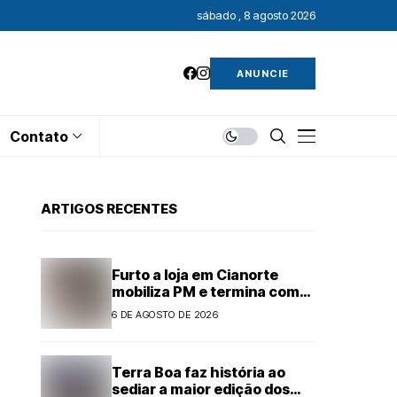
sábado , 8 agosto 2026
ANUNCIE
Contato
ARTIGOS RECENTES
Furto a loja em Cianorte
mobiliza PM e termina com
adolescentes apreendidos
6 DE AGOSTO DE 2026
Terra Boa faz história ao
sediar a maior edição dos