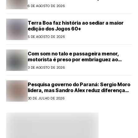
6 DE AGOSTO DE 2026
Terra Boa faz história ao sediar a maior
edição dos Jogos 60+
5 DE AGOSTO DE 2026
Com som no talo e passageira menor,
motorista é preso por embriaguez ao
volante em Cianorte
3 DE AGOSTO DE 2026
Pesquisa governo do Paraná: Sergio Moro
lidera, mas Sandro Alex reduz diferença
com forte alta
30 DE JULHO DE 2026