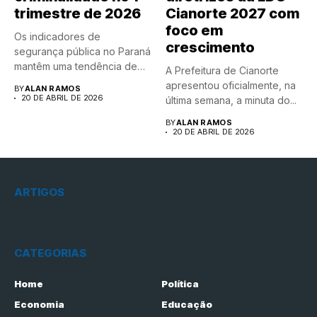
trimestre de 2026
Cianorte 2027 com
foco em
Os indicadores de
crescimento
segurança pública no Paraná
mantêm uma tendência de
A Prefeitura de Cianorte
queda...
apresentou oficialmente, na
BY
ALAN RAMOS
20 DE ABRIL DE 2026
última semana, a minuta do...
BY
ALAN RAMOS
20 DE ABRIL DE 2026
ARTIGOS
CATEGORIAS
Home
Política
Economia
Educação