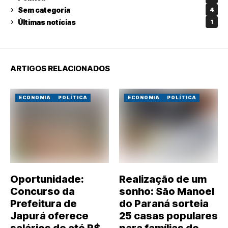
Sem categoria
4
Últimas notícias
1
ARTIGOS RELACIONADOS
ECONOMIA
POLÍTICA
ECONOMIA
POLÍTICA
Oportunidade:
Realização de um
Concurso da
sonho: São Manoel
Prefeitura de
do Paraná sorteia
Japurá oferece
25 casas populares
salários de até R$
para famílias do