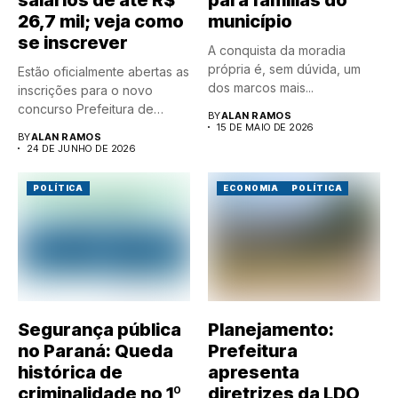
26,7 mil; veja como
município
se inscrever
A conquista da moradia
própria é, sem dúvida, um
Estão oficialmente abertas as
dos marcos mais...
inscrições para o novo
concurso Prefeitura de
BY
ALAN RAMOS
Japurá...
15 DE MAIO DE 2026
BY
ALAN RAMOS
24 DE JUNHO DE 2026
POLÍTICA
ECONOMIA
POLÍTICA
Segurança pública
Planejamento:
no Paraná: Queda
Prefeitura
histórica de
apresenta
criminalidade no 1º
diretrizes da LDO