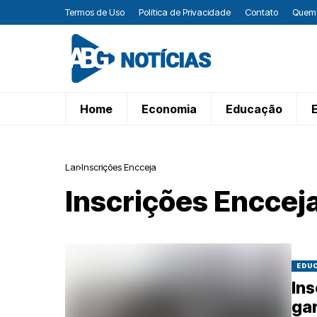
Termos de Uso
Política de Privacidade
Contato
Quem
Home
Economia
Educação
Lar
Inscrições Encceja
Inscrições Enccej
EDU
Ins
gar