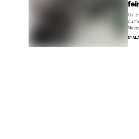
fei
Os jo
ou mé
Nacion
BY
AL