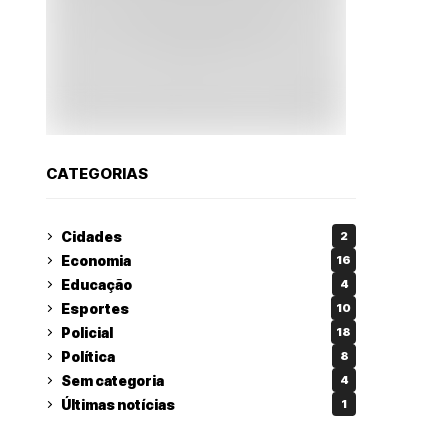
CATEGORIAS
Cidades
2
Economia
16
Educação
4
Esportes
10
Policial
18
Política
8
Sem categoria
4
Últimas notícias
1