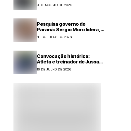
motorista é preso por
3 DE AGOSTO DE 2026
embriaguez ao volante em
Cianorte
Pesquisa governo do
Paraná: Sergio Moro lidera,
mas Sandro Alex reduz
30 DE JULHO DE 2026
diferença com forte alta
Convocação histórica:
Atleta e treinador de Jussara
são selecionados para
16 DE JULHO DE 2026
representar o Paraná no
Handebol