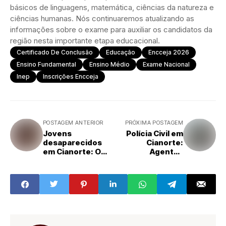
básicos de linguagens, matemática, ciências da natureza e
ciências humanas. Nós continuaremos atualizando as
informações sobre o exame para auxiliar os candidatos da
região nesta importante etapa educacional.
Certificado De Conclusão
Educação
Encceja 2026
Ensino Fundamental
Ensino Médio
Exame Nacional
Inep
Inscrições Encceja
POSTAGEM ANTERIOR
PRÓXIMA POSTAGEM
Jovens
Polícia Civil em
desaparecidos
Cianorte:
em Cianorte: O
Agentes
que se sabe
prendem mulher
sobre o sumiço
suspeita de
do trio após
homicídio
viagem a Porto
qualificado
Rico